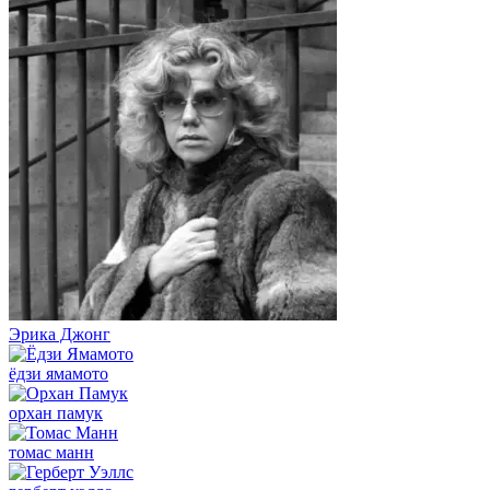
Эрика Джонг
ёдзи ямамото
орхан памук
томас манн