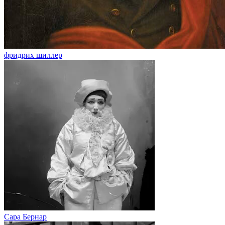
фридрих шиллер
Сара Бернар