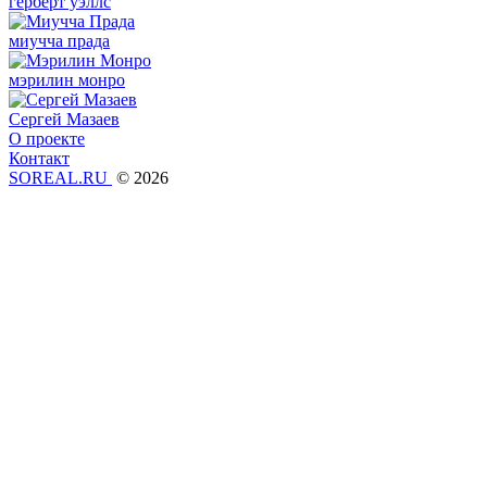
герберт уэллс
миучча прада
мэрилин монро
Сергей Мазаев
О проекте
Контакт
SOREAL.RU
© 2026