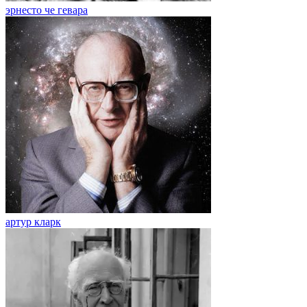
эрнесто че гевара
артур кларк