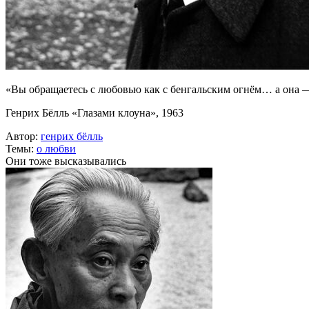
«Вы обращаетесь с любовью как с бенгальским огнём… а она 
Генрих Бёлль «Глазами клоуна», 1963
Автор:
генрих бёлль
Темы:
о любви
Они тоже высказывались