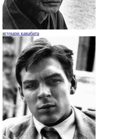
ясунари кавабата