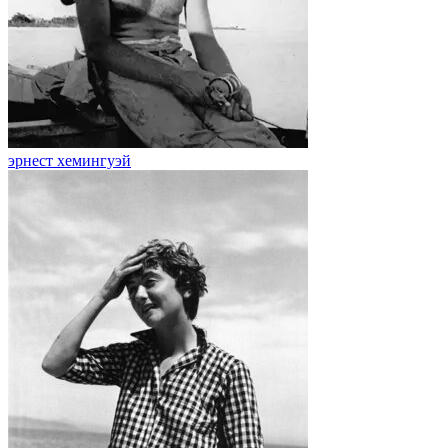
эрнест хемингуэй