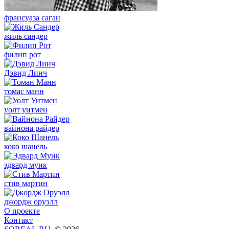
франсуаза саган
жиль сандер
филип рот
Дэвид Линч
томас манн
уолт уитмен
вайнона райдер
коко шанель
эдвард мунк
стив мартин
джордж оруэлл
О проекте
Контакт