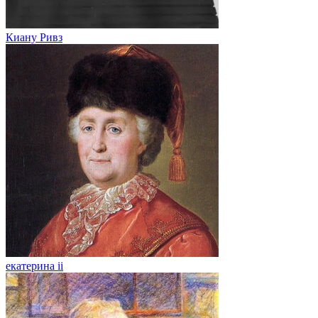
Киану Ривз
екатерина ii