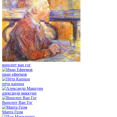
винсент ван гог
иван ефремов
пётр капица
александр маккуин
Винсент Ван Гог
Марта Грэм