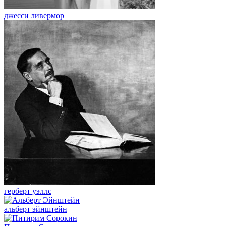
джесси ливермор
герберт уэллс
альберт эйнштейн