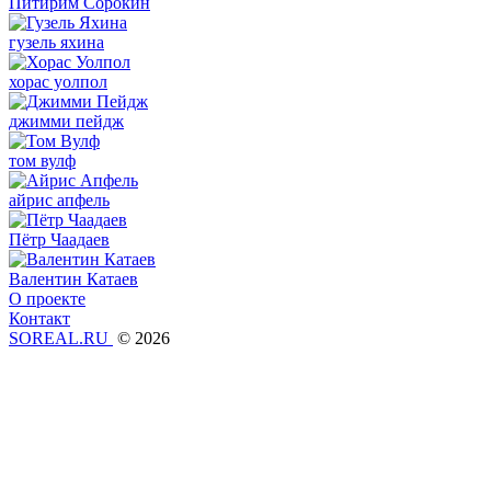
Питирим Сорокин
гузель яхина
хорас уолпол
джимми пейдж
том вулф
айрис апфель
Пётр Чаадаев
Валентин Катаев
О проекте
Контакт
SOREAL.RU
© 2026