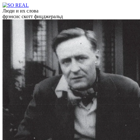
Люди и их слова
фрэнсис скотт фицджеральд