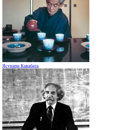
Ясунари Кавабата