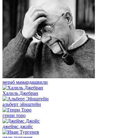
мераб мамардашвили
Халиль Джебран
альберт эйнштейн
генри торо
джеймс джойс
иван тургенев