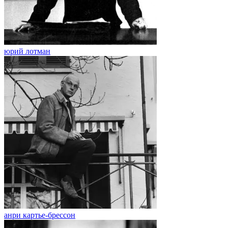
юрий лотман
анри картье-брессон