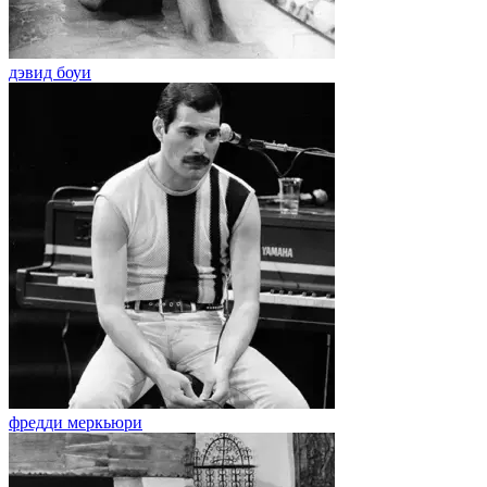
дэвид боуи
фредди меркьюри