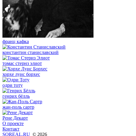
франц кафка
константин станиславский
томас стернз элиот
хорхе луис борхес
одри тоту
генрих бёлль
жан-поль сартр
Рене Декарт
О проекте
Контакт
SOREAL.RU
© 2026