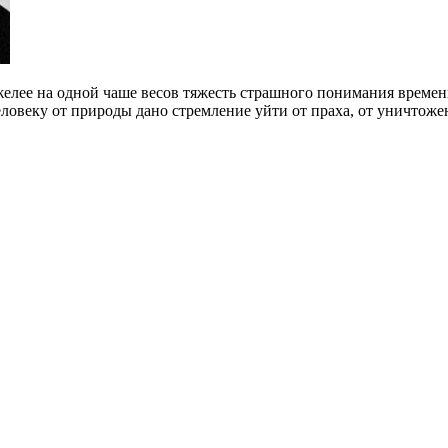
елее на одной чаше весов тяжесть страшного понимания времен
ловеку от природы дано стремление уйти от праха, от уничтожен