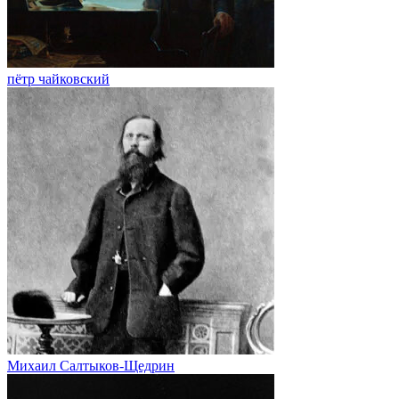
пётр чайковский
Михаил Салтыков-Щедрин