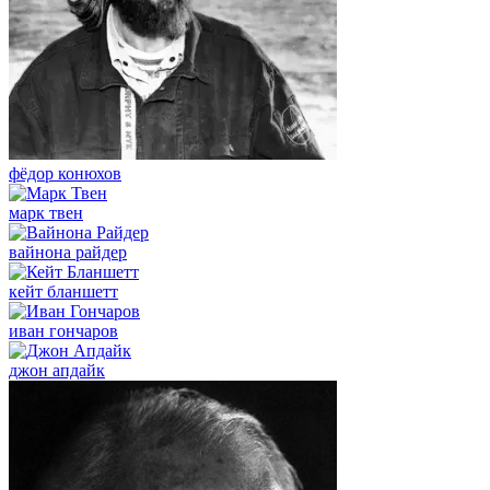
фёдор конюхов
марк твен
вайнона райдер
кейт бланшетт
иван гончаров
джон апдайк