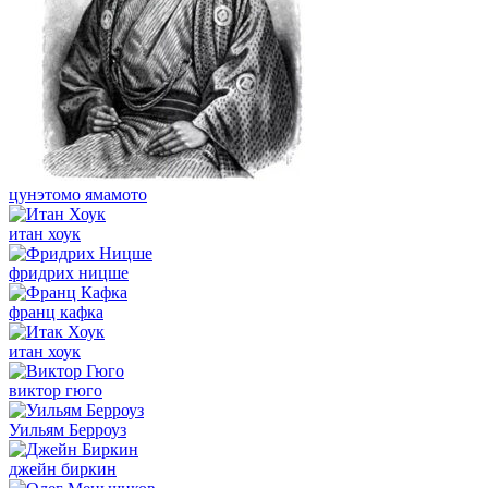
цунэтомо ямамото
итан хоук
фридрих ницше
франц кафка
итан хоук
виктор гюго
Уильям Берроуз
джейн биркин