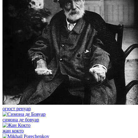
огюст ренуар
симона де бовуар
жан кокто