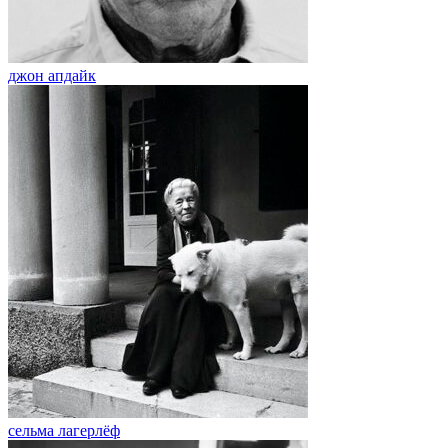
джон апдайк
сельма лагерлёф