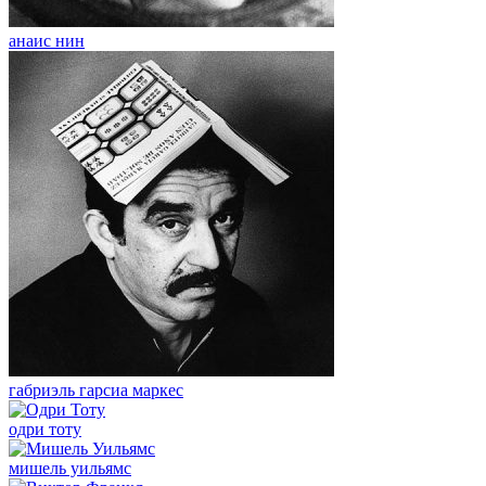
анаис нин
габриэль гарсиа маркес
одри тоту
мишель уильямс