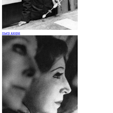
пьер кюри