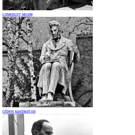
сомерсет моэм
сёрен кьеркегор