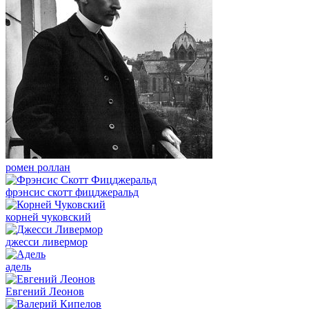
ромен роллан
фрэнсис скотт фицджеральд
корней чуковский
джесси ливермор
адель
Евгений Леонов