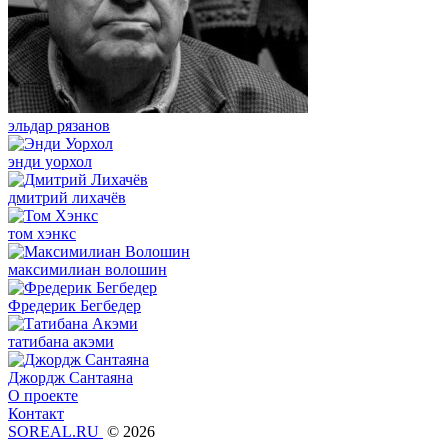
эльдар рязанов
энди уорхол
дмитрий лихачёв
том хэнкс
максимилиан волошин
Фредерик Бегбедер
татибана акэми
Джордж Сантаяна
О проекте
Контакт
SOREAL.RU
© 2026