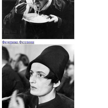
Федерико Феллини