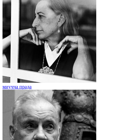
миучча прада