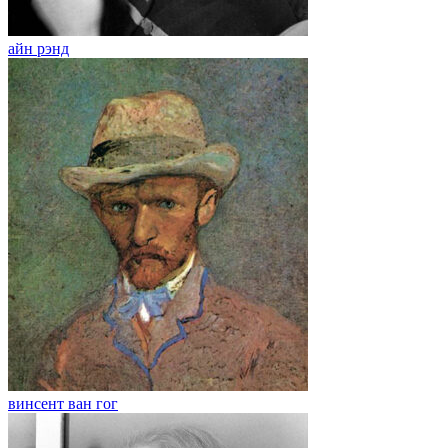
айн рэнд
винсент ван гог