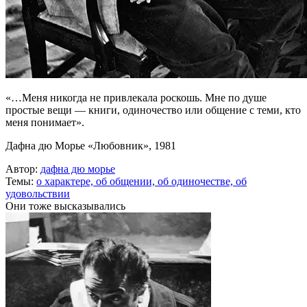
«…Меня никогда не привлекала роскошь. Мне по душе
простые вещи — книги, одиночество или общение с теми, кто
меня понимает».
Дафна дю Морье «Любовник», 1981
Автор:
дафна дю морье
Темы:
о характере,
об общении,
об одиночестве,
об
удовольствии
Они тоже высказывались