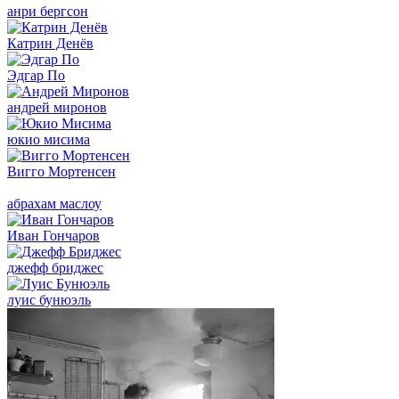
анри бергсон
Катрин Денёв
Эдгар По
андрей миронов
юкио мисима
Вигго Мортенсен
абрахам маслоу
Иван Гончаров
джефф бриджес
луис бунюэль