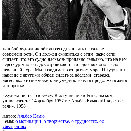
«Любой художник обязан сегодня плыть на галере
современности. Он должен смириться с этим, даже если
считает, что это судно насквозь пропахло сельдью, что на нём
чересчур много надсмотрщиков и что вдобавок оно взяло
неверный курс. Мы находимся в открытом море. И художник
наравне с другими обязан сидеть за вёслами, стараясь,
насколько это возможно, не умереть, то есть продолжать жить
и творить».
«Художник и его время». Выступление в Уппсальском
университете, 14 декабря 1957 г. / Альбер Камю «Шведские
речи», 1958
Автор:
Альбер Камю
Темы:
о мотивации,
о творчестве,
о трудностях,
об
убеждениях