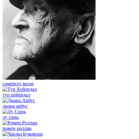
сомерсет моэм
тур хейердал
диана арбус
лу синь
ромен роллан