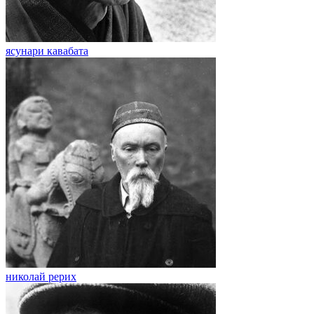
ясунари кавабата
николай рерих