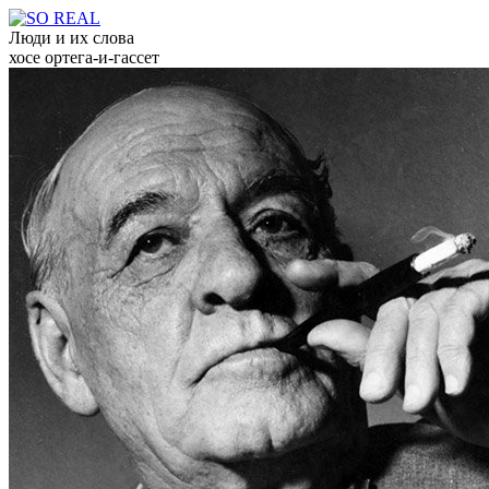
Люди и их слова
хосе ортега-и-гассет