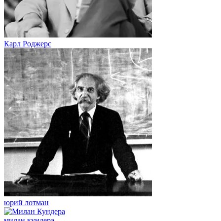
Карл Роджерс
юрий лотман
милан кундера