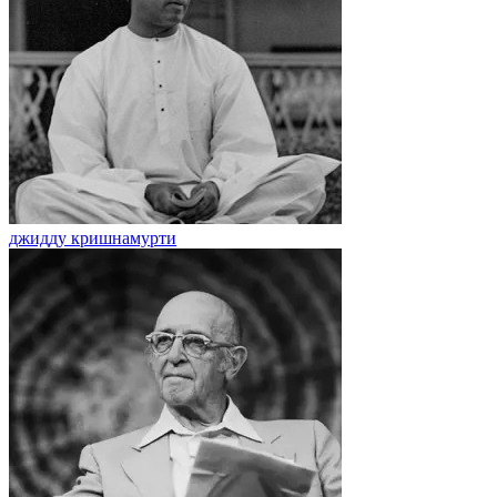
джидду кришнамурти