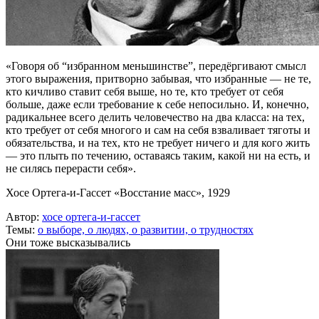
«Говоря об “избранном меньшинстве”, передёргивают смысл
этого выражения, притворно забывая, что избранные — не те,
кто кичливо ставит себя выше, но те, кто требует от себя
больше, даже если требование к себе непосильно. И, конечно,
радикальнее всего делить человечество на два класса: на тех,
кто требует от себя многого и сам на себя взваливает тяготы и
обязательства, и на тех, кто не требует ничего и для кого жить
— это плыть по течению, оставаясь таким, какой ни на есть, и
не силясь перерасти себя».
Хосе Ортега-и-Гассет «Восстание масс», 1929
Автор:
хосе ортега-и-гассет
Темы:
о выборе,
о людях,
о развитии,
о трудностях
Они тоже высказывались