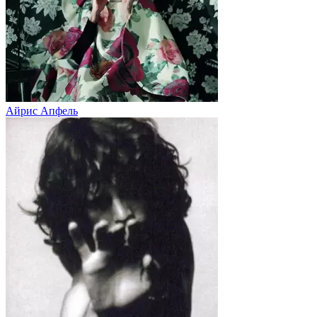
Айрис Апфель