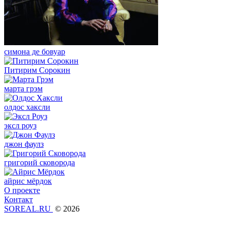
симона де бовуар
Питирим Сорокин
марта грэм
олдос хаксли
эксл роуз
джон фаулз
григорий сковорода
айрис мёрдок
О проекте
Контакт
SOREAL.RU
© 2026