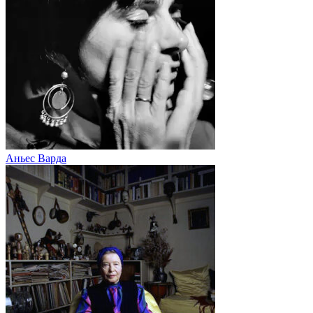
Аньес Варда