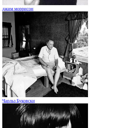
джим моррисон
Чарльз Буковски