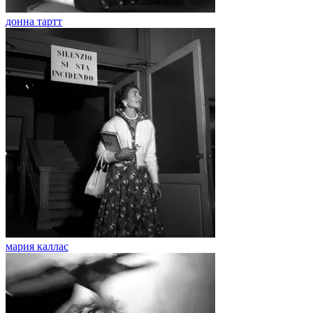
донна тартт
мария каллас