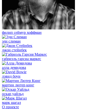
филип сеймур хоффман
эди слиман
джон стейнбек
габриэль гарсиа маркес
алла демидова
дэвид боуи
мартин лютер кинг
оскар уайльд
марк шагал
О проекте