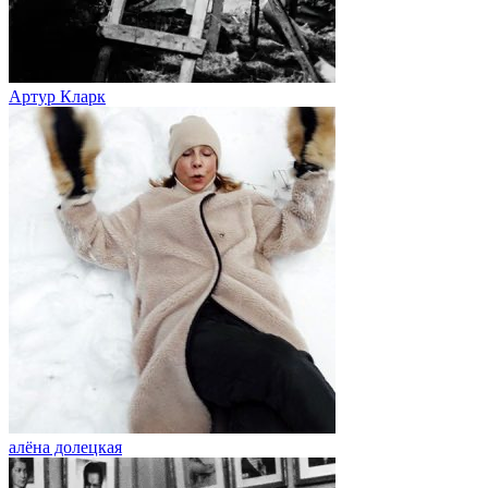
Артур Кларк
алёна долецкая