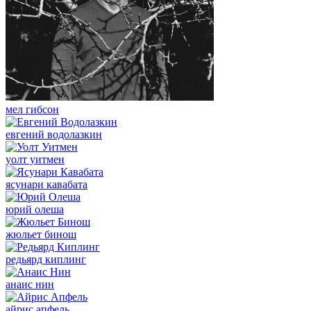
мел гибсон
евгений водолазкин
уолт уитмен
ясунари кавабата
юрий олеша
жюльет бинош
редьярд киплинг
анаис нин
айрис апфель