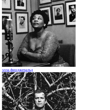
элла фицджеральд