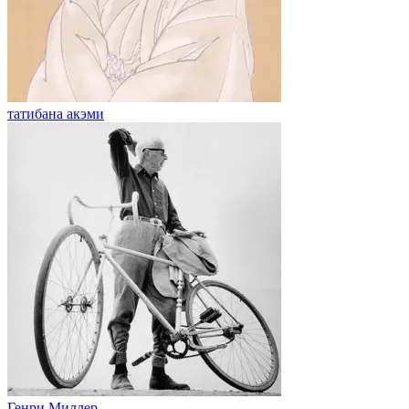
татибана акэми
Генри Миллер