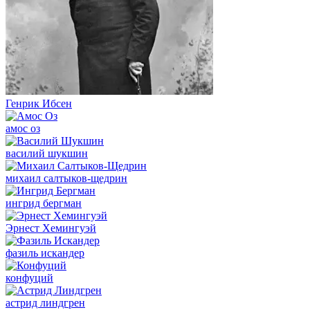
Генрик Ибсен
амос оз
василий шукшин
михаил салтыков-щедрин
ингрид бергман
Эрнест Хемингуэй
фазиль искандер
конфуций
астрид линдгрен