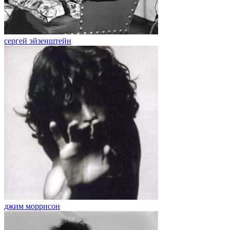
сергей эйзенштейн
джим моррисон