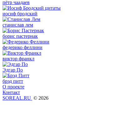
пётр чаадаев
иосиф бродский
станислав лем
борис пастернак
федерико феллини
виктор франкл
Эдгар По
брэд питт
О проекте
Контакт
SOREAL.RU
© 2026