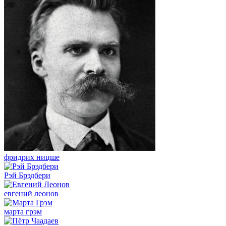
фридрих ницше
Рэй Брэдбери
евгений леонов
марта грэм