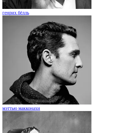
генрих бёлль
мэттью макконахи