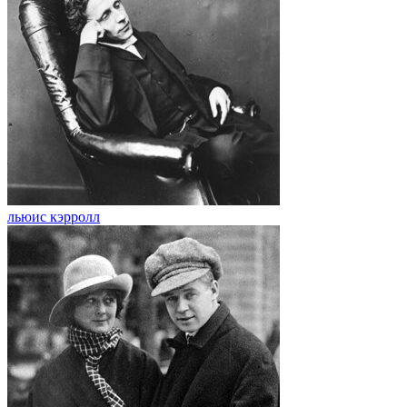
льюис кэрролл