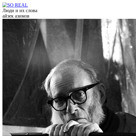
Люди и их слова
айзек азимов