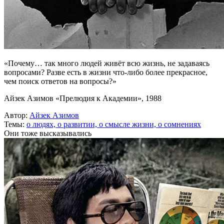
«Почему… так много людей живёт всю жизнь, не задаваясь
вопросами? Разве есть в жизни что-либо более прекрасное,
чем поиск ответов на вопросы?»
Айзек Азимов «Прелюдия к Академии», 1988
Автор:
Айзек Азимов
Темы:
о людях,
о развитии,
о смысле жизни,
о сомнениях
Они тоже высказывались