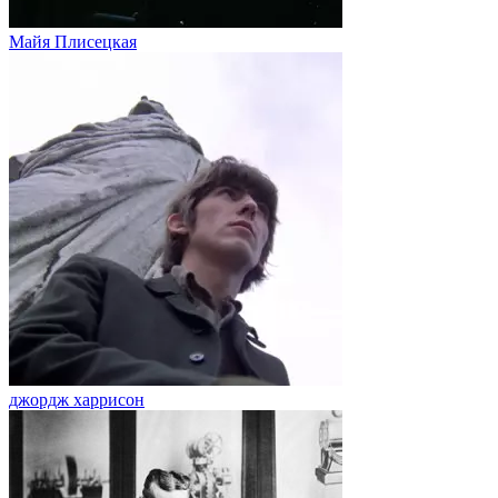
Майя Плисецкая
джордж харрисон