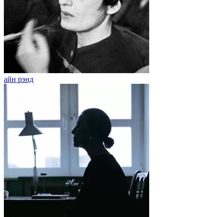
айн рэнд