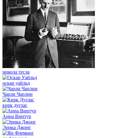
никола тесла
оскар уайльд
Чарли Чаплин
кирк дуглас
Анна Винтур
Эрика Джонг