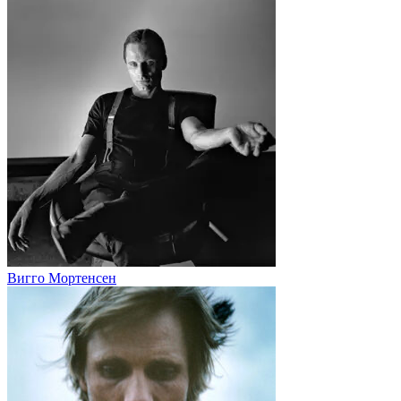
Вигго Мортенсен