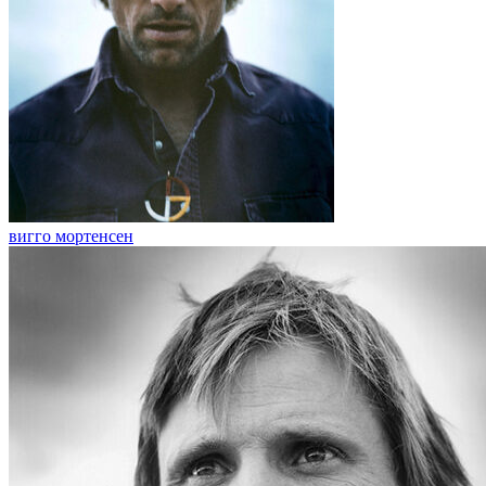
вигго мортенсен