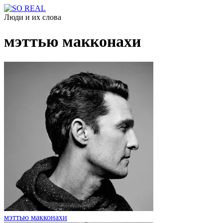
Люди и их слова
мэттью макконахи
мэттью макконахи