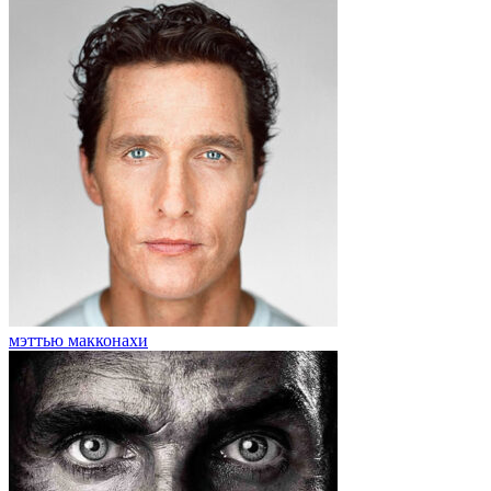
мэттью макконахи