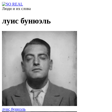
Люди и их слова
луис бунюэль
луис бунюэль