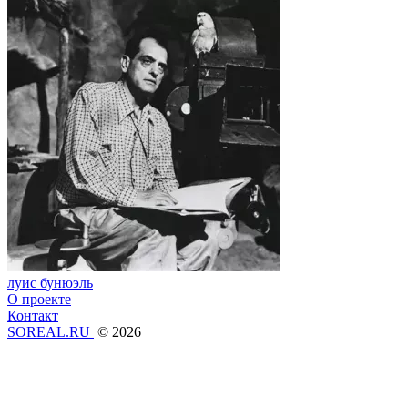
луис бунюэль
О проекте
Контакт
SOREAL.RU
© 2026