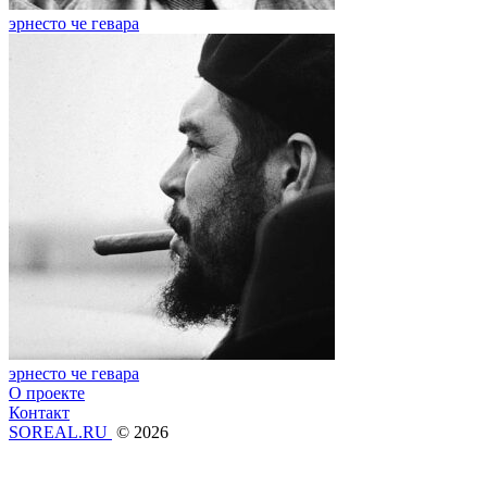
эрнесто че гевара
эрнесто че гевара
О проекте
Контакт
SOREAL.RU
© 2026