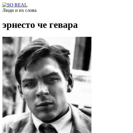
Люди и их слова
эрнесто че гевара