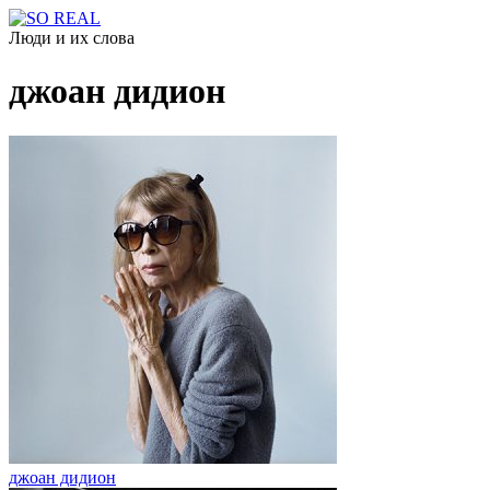
Люди и их слова
джоан дидион
джоан дидион