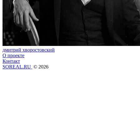
дмитрий хворостовский
О проекте
Контакт
SOREAL.RU
© 2026