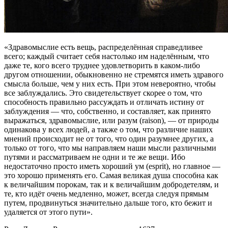
«Здравомыслие есть вещь, распределённая справедливее
всего; каждый считает себя настолько им наделённым, что
даже те, кого всего труднее удовлетворить в каком-либо
другом отношении, обыкновенно не стремятся иметь здравого
смысла больше, чем у них есть. При этом невероятно, чтобы
все заблуждались. Это свидетельствует скорее о том, что
способность правильно рассуждать и отличать истину от
заблуждения — что, собственно, и составляет, как принято
выражаться, здравомыслие, или разум (raison), — от природы
одинакова у всех людей, а также о том, что различие наших
мнений происходит не от того, что один разумнее других, а
только от того, что мы направляем наши мысли различными
путями и рассматриваем не одни и те же вещи. Ибо
недостаточно просто иметь хороший ум (esprit), но главное —
это хорошо применять его. Самая великая душа способна как
к величайшим порокам, так и к величайшим добродетелям, и
те, кто идёт очень медленно, может, всегда следуя прямым
путем, продвинуться значительно дальше того, кто бежит и
удаляется от этого пути».