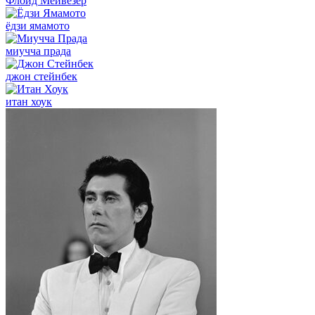
Флойд Мейвезер
ёдзи ямамото
миучча прада
джон стейнбек
итан хоук