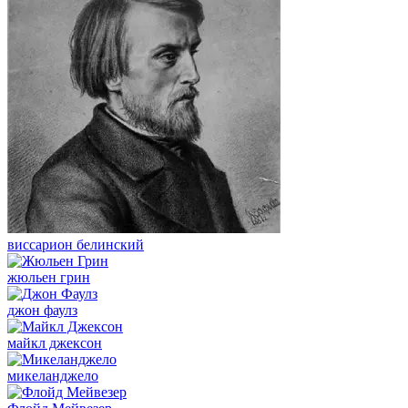
виссарион белинский
жюльен грин
джон фаулз
майкл джексон
микеланджело