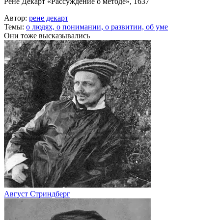
Рене Декарт «Рассуждение о методе», 1637
Автор:
рене декарт
Темы:
о людях,
о понимании,
о развитии,
об уме
Они тоже высказывались
Август Стриндберг