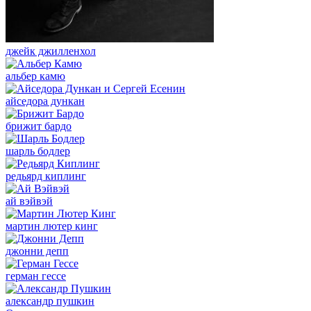
джейк джилленхол
альбер камю
айседора дункан
брижит бардо
шарль бодлер
редьярд киплинг
ай вэйвэй
мартин лютер кинг
джонни депп
герман гессе
александр пушкин