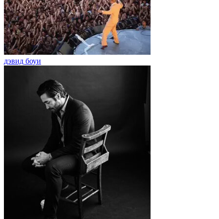
дэвид боуи