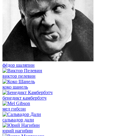
фёдор шаляпин
виктор пелевин
коко шанель
бенедикт камбербэтч
мел гибсон
сальвадор дали
юрий нагибин