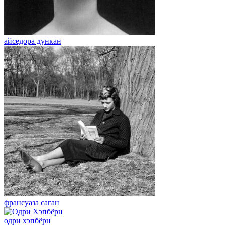
айседора дункан
франсуаза саган
одри хэпбёрн