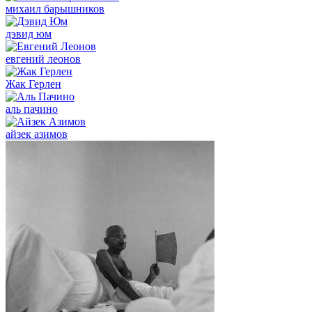
михаил барышников
дэвид юм
евгений леонов
Жак Герлен
аль пачино
айзек азимов