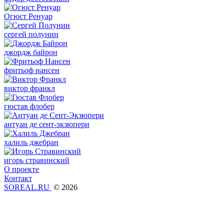
Огюст Ренуар
сергей полунин
джордж байрон
фритьоф нансен
виктор франкл
гюстав флобер
антуан де сент-экзюпери
халиль джебран
игорь стравинский
О проекте
Контакт
SOREAL.RU
© 2026