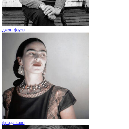
джон фаулз
фрида кало