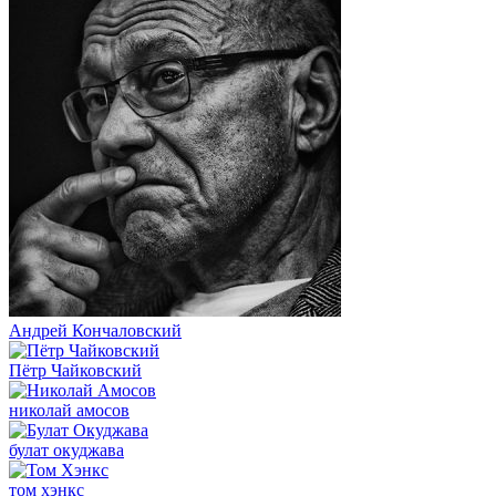
Андрей Кончаловский
Пётр Чайковский
николай амосов
булат окуджава
том хэнкс