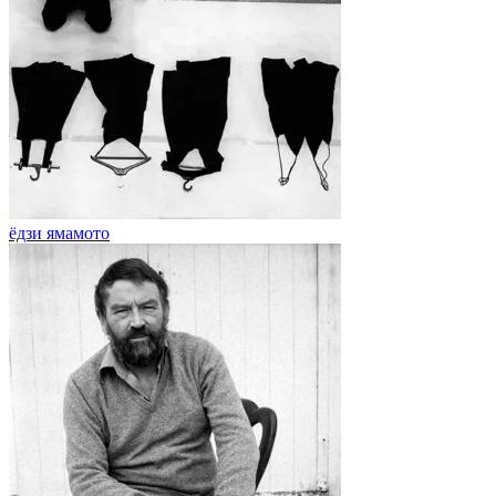
ёдзи ямамото