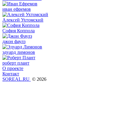
иван ефремов
Алексей Ухтомский
София Коппола
джон фаулз
эдуард лимонов
роберт плант
О проекте
Контакт
SOREAL.RU
© 2026