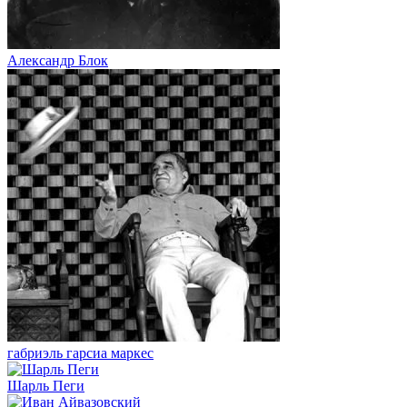
Александр Блок
габриэль гарсиа маркес
Шарль Пеги