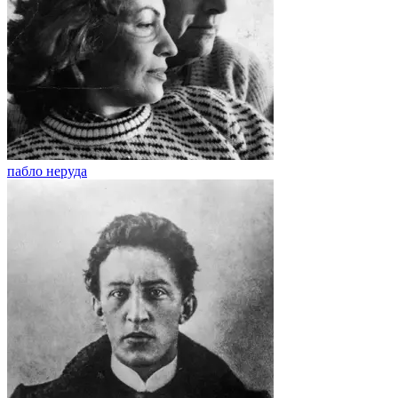
пабло неруда