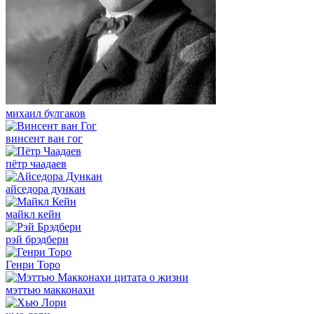
михаил булгаков
винсент ван гог
пётр чаадаев
айседора дункан
майкл кейн
рэй брэдбери
Генри Торо
мэттью макконахи