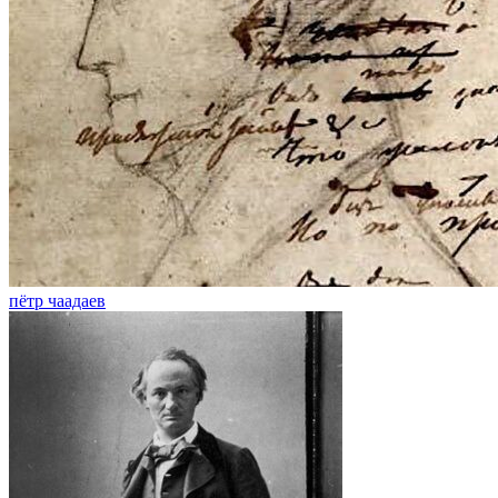
пётр чаадаев