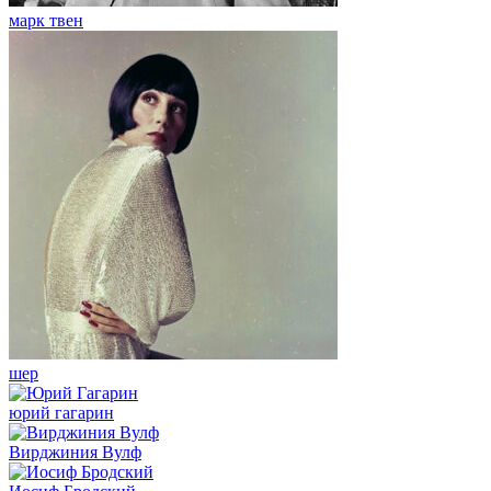
марк твен
шер
юрий гагарин
Вирджиния Вулф