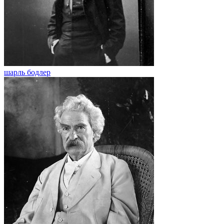
шарль бодлер