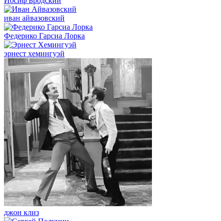
Иосиф Бродский
иван айвазовский
Федерико Гарсиа Лорка
эрнест хемингуэй
джон клиз