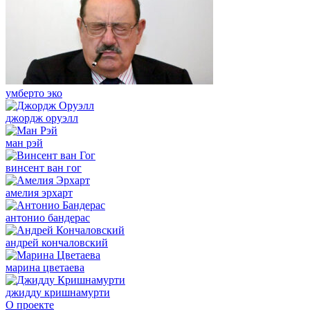
умберто эко
джордж оруэлл
ман рэй
винсент ван гог
амелия эрхарт
антонио бандерас
андрей кончаловский
марина цветаева
джидду кришнамурти
О проекте