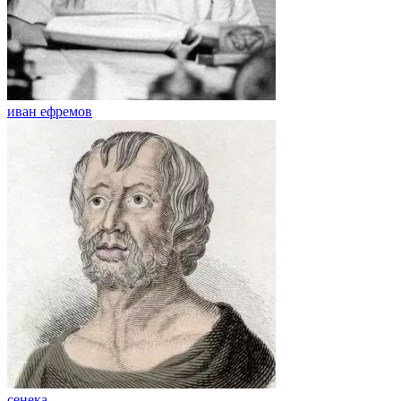
иван ефремов
сенека