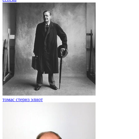
томас стернз элиот