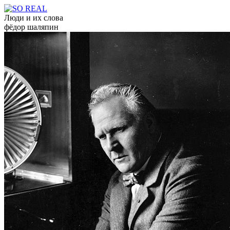
Люди и их слова
фёдор шаляпин