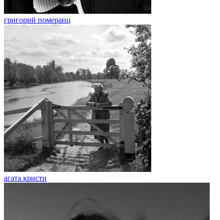
григорий померанц
агата кристи