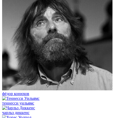
фёдор конюхов
теннесси уильямс
чарльз диккенс