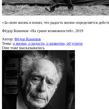
«За свою жизнь я понял, что радость жизни определяется дейст
Фёдор Конюхов «На грани возможностей», 2019
Автор:
Фёдор Конюхов
Темы:
о жизни,
о радости,
о развитии,
об успехе
Они тоже высказывались