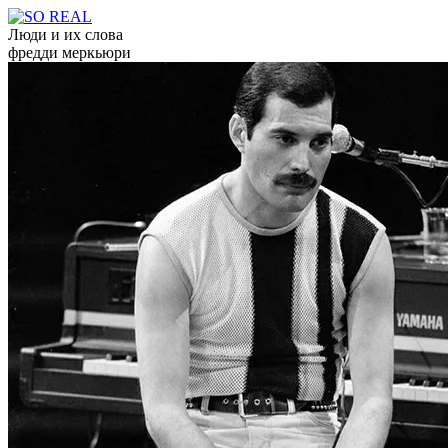
Люди и их слова
фредди меркьюри