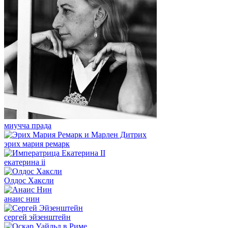
миучча прада
эрих мария ремарк
екатерина ii
Олдос Хаксли
анаис нин
сергей эйзенштейн