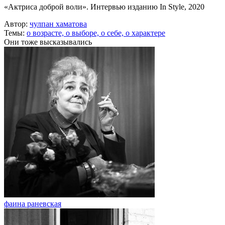
«Актриса доброй воли». Интервью изданию In Style, 2020
Автор:
чулпан хаматова
Темы:
о возрасте,
о выборе,
о себе,
о характере
Они тоже высказывались
фаина раневская