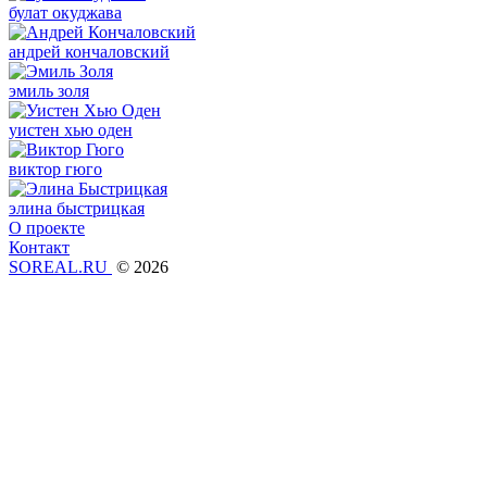
булат окуджава
андрей кончаловский
эмиль золя
уистен хью оден
виктор гюго
элина быстрицкая
О проекте
Контакт
SOREAL.RU
© 2026