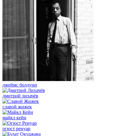
джеймс болдуин
дмитрий лихачёв
славой жижек
майкл кейн
огюст ренуар